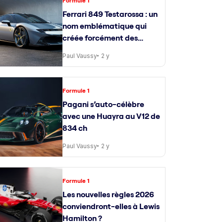
Formule 1
Ferrari 849 Testarossa : un
nom emblématique qui
créée forcément des
attentes
Paul Vaussy
2 y
Formule 1
Pagani s’auto-célèbre
avec une Huayra au V12 de
834 ch
Paul Vaussy
2 y
Formule 1
Les nouvelles règles 2026
conviendront-elles à Lewis
Hamilton ?