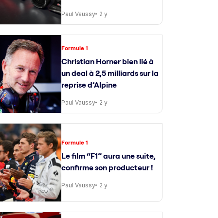
Paul Vaussy
2 y
Formule 1
Christian Horner bien lié à
un deal à 2,5 milliards sur la
reprise d’Alpine
Paul Vaussy
2 y
Formule 1
Le film “F1” aura une suite,
confirme son producteur !
Paul Vaussy
2 y