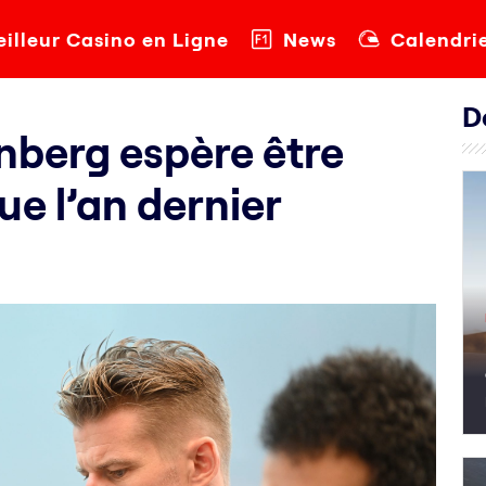
illeur Casino en Ligne
News
Calendri
D
nberg espère être
ue l’an dernier