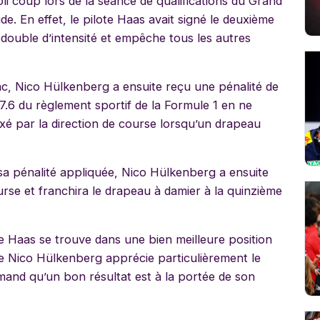
li coup lors de la séance de qualifications du Grand
e. En effet, le pilote Haas avait signé le deuxième
edouble d’intensité et empêche tous les autres
onc, Nico Hülkenberg a ensuite reçu une pénalité de
 37.6 du règlement sportif de la Formule 1 en ne
é par la direction de course lorsqu’un drapeau
sa pénalité appliquée, Nico Hülkenberg a ensuite
rse et franchira le drapeau à damier à la quinzième
pe Haas se trouve dans une bien meilleure position
ue Nico Hülkenberg apprécie particulièrement le
lemand qu’un bon résultat est à la portée de son