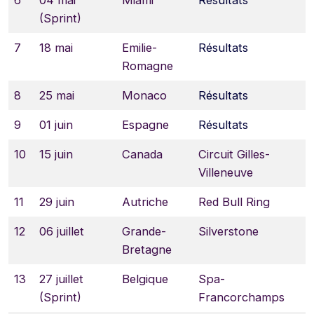
6
04 mai
Miami
Résultats
(Sprint)
7
18 mai
Emilie-
Résultats
Romagne
8
25 mai
Monaco
Résultats
9
01 juin
Espagne
Résultats
10
15 juin
Canada
Circuit Gilles-
Villeneuve
11
29 juin
Autriche
Red Bull Ring
12
06 juillet
Grande-
Silverstone
Bretagne
13
27 juillet
Belgique
Spa-
(Sprint)
Francorchamps