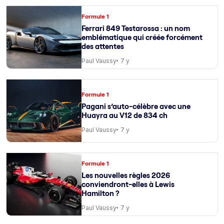
Formule 1
Ferrari 849 Testarossa : un nom
emblématique qui créée forcément
des attentes
Paul Vaussy
7 y
Formule 1
Pagani s’auto-célèbre avec une
Huayra au V12 de 834 ch
Paul Vaussy
7 y
Formule 1
Les nouvelles règles 2026
conviendront-elles à Lewis
Hamilton ?
Paul Vaussy
7 y