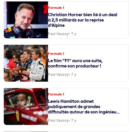
Formule 1
Christian Horner bien lié à un deal
à 2,5 milliards sur la reprise
d’Alpine
Paul Vaussy
7 y
Formule 1
Le film “F1” aura une suite,
confirme son producteur !
Paul Vaussy
7 y
Formule 1
Lewis Hamilton admet
publiquement de grandes
difficultés autour de son ingénieur
de course
Paul Vaussy
7 y