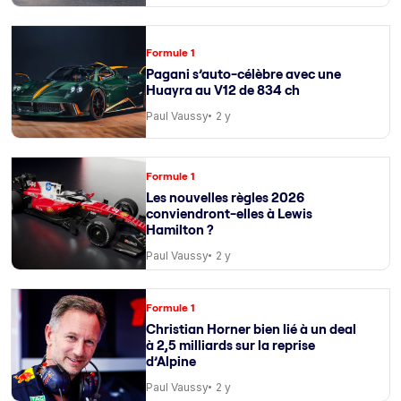
Formule 1
Pagani s’auto-célèbre avec une
Huayra au V12 de 834 ch
Paul Vaussy
2 y
Formule 1
Les nouvelles règles 2026
conviendront-elles à Lewis
Hamilton ?
Paul Vaussy
2 y
Formule 1
Christian Horner bien lié à un deal
à 2,5 milliards sur la reprise
d’Alpine
Paul Vaussy
2 y