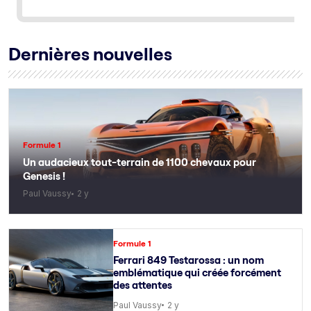
Dernières nouvelles
Formule 1
Un audacieux tout-terrain de 1100 chevaux pour
Genesis !
Paul Vaussy
2 y
Formule 1
Ferrari 849 Testarossa : un nom
emblématique qui créée forcément
des attentes
Paul Vaussy
2 y