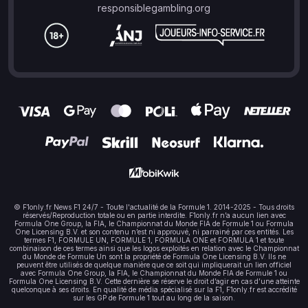
responsiblegambling.org
© F1only.fr News F1 24/7 - Toute l'actualité de la Formule 1. 2014-2025 - Tous droits
réservés/Reproduction totale ou en partie interdite. F1only.fr n’a aucun lien avec
Formula One Group, la FIA, le Championnat du Monde FIA de Formule 1 ou Formula
One Licensing B.V. et son contenu n’est ni approuvé, ni parrainé par ces entités. Les
termes F1, FORMULE UN, FORMULE 1, FORMULA ONE et FORMULA 1 et toute
combinaison de ces termes ainsi que les logos exploités en relation avec le Championnat
du Monde de Formule Un sont la propriété de Formula One Licensing B.V. Ils ne
peuvent être utilisés de quelque manière que ce soit qui impliquerait un lien officiel
avec Formula One Group, la FIA, le Championnat du Monde FIA de Formule 1 ou
Formula One Licensing B.V. Cette dernière se réserve le droit d’agir en cas d’une atteinte
quelconque à ses droits. En qualité de média spécialisé sur la F1, F1only.fr est accrédité
sur les GP de Formule 1 tout au long de la saison.