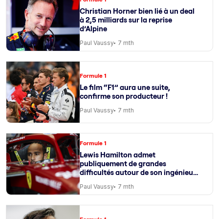
Christian Horner bien lié à un deal
à 2,5 milliards sur la reprise
d’Alpine
Paul Vaussy
7 mth
Formule 1
Le film “F1” aura une suite,
confirme son producteur !
Paul Vaussy
7 mth
Formule 1
Lewis Hamilton admet
publiquement de grandes
difficultés autour de son ingénieur
de course
Paul Vaussy
7 mth