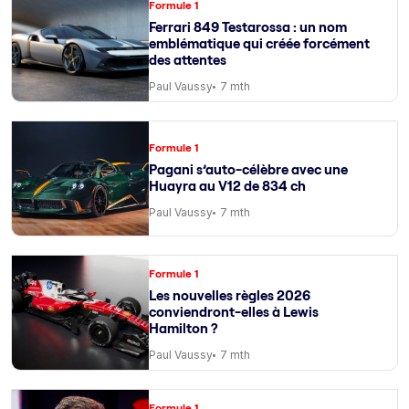
Formule 1
Ferrari 849 Testarossa : un nom
emblématique qui créée forcément
des attentes
Paul Vaussy
7 mth
Formule 1
Pagani s’auto-célèbre avec une
Huayra au V12 de 834 ch
Paul Vaussy
7 mth
Formule 1
Les nouvelles règles 2026
conviendront-elles à Lewis
Hamilton ?
Paul Vaussy
7 mth
Formule 1