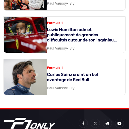
Paul Vaussy
8 y
Formule 1
Lewis Hamilton admet
publiquement de grandes
difficultés autour de son ingénieur
de course
Paul Vaussy
8 y
Formule 1
Carlos Sainz craint un bel
avantage de Red Bull
Paul Vaussy
8 y