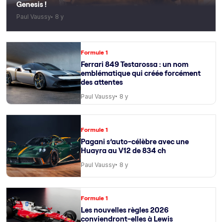
Genesis !
Paul Vaussy
8 y
Formule 1
Ferrari 849 Testarossa : un nom
emblématique qui créée forcément
des attentes
Paul Vaussy
8 y
Formule 1
Pagani s’auto-célèbre avec une
Huayra au V12 de 834 ch
Paul Vaussy
8 y
Formule 1
Les nouvelles règles 2026
conviendront-elles à Lewis