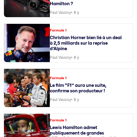
Hamilton ?
Paul Vaussy
8 y
Formule 1
Christian Horner bien lié à un deal
à 2,5 milliards sur la reprise
d’Alpine
Paul Vaussy
8 y
Formule 1
Le film “F1” aura une suite,
confirme son producteur !
Paul Vaussy
8 y
Formule 1
Lewis Hamilton admet
publiquement de grandes