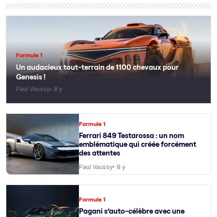
Formule 1
Un audacieux tout-terrain de 1100 chevaux pour
Genesis !
Paul Vaussy
8 y
Formule 1
Ferrari 849 Testarossa : un nom
emblématique qui créée forcément
des attentes
Paul Vaussy
8 y
Formule 1
Pagani s’auto-célèbre avec une