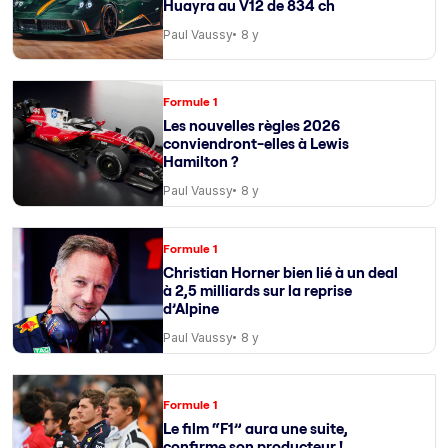
Huayra au V12 de 834 ch
Paul Vaussy
8 y
Formule 1
Les nouvelles règles 2026
conviendront-elles à Lewis
Hamilton ?
Paul Vaussy
8 y
Formule 1
Christian Horner bien lié à un deal
à 2,5 milliards sur la reprise
d’Alpine
Paul Vaussy
8 y
Formule 1
Le film “F1” aura une suite,
confirme son producteur !