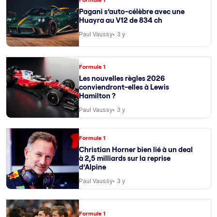
Pagani s’auto-célèbre avec une
Huayra au V12 de 834 ch
Paul Vaussy
3 y
Formule 1
Les nouvelles règles 2026
conviendront-elles à Lewis
Hamilton ?
Paul Vaussy
3 y
Formule 1
Christian Horner bien lié à un deal
à 2,5 milliards sur la reprise
d’Alpine
Paul Vaussy
3 y
Formule 1