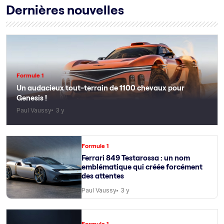
Dernières nouvelles
Formule 1
Un audacieux tout-terrain de 1100 chevaux pour
Genesis !
Paul Vaussy
3 y
Formule 1
Ferrari 849 Testarossa : un nom
emblématique qui créée forcément
des attentes
Paul Vaussy
3 y
Formule 1