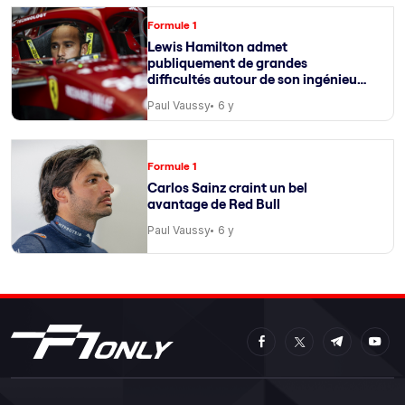
Formule 1
Lewis Hamilton admet
publiquement de grandes
difficultés autour de son ingénieur
de course
Paul Vaussy
6 y
Formule 1
Carlos Sainz craint un bel
avantage de Red Bull
Paul Vaussy
6 y