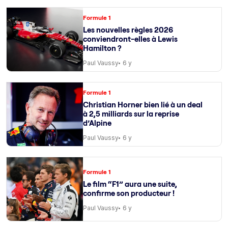
Formule 1
Les nouvelles règles 2026
conviendront-elles à Lewis
Hamilton ?
Paul Vaussy
6 y
Formule 1
Christian Horner bien lié à un deal
à 2,5 milliards sur la reprise
d’Alpine
Paul Vaussy
6 y
Formule 1
Le film “F1” aura une suite,
confirme son producteur !
Paul Vaussy
6 y