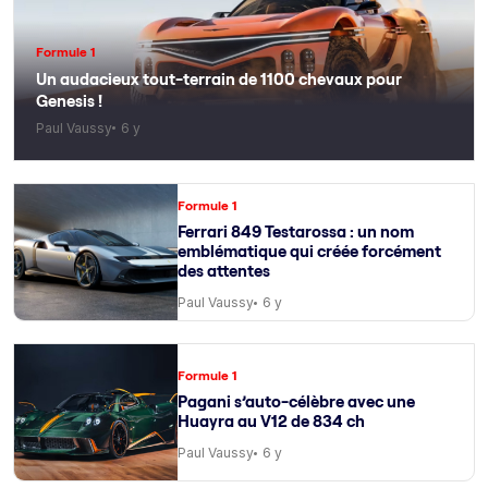
Formule 1
Un audacieux tout-terrain de 1100 chevaux pour
Genesis !
Paul Vaussy
6 y
Formule 1
Ferrari 849 Testarossa : un nom
emblématique qui créée forcément
des attentes
Paul Vaussy
6 y
Formule 1
Pagani s’auto-célèbre avec une
Huayra au V12 de 834 ch
Paul Vaussy
6 y