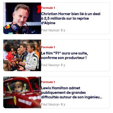
Formule 1
Christian Horner bien lié à un deal
à 2,5 milliards sur la reprise
d’Alpine
Paul Vaussy
8 y
Formule 1
Le film “F1” aura une suite,
confirme son producteur !
Paul Vaussy
8 y
Formule 1
Lewis Hamilton admet
publiquement de grandes
difficultés autour de son ingénieur
de course
Paul Vaussy
8 y