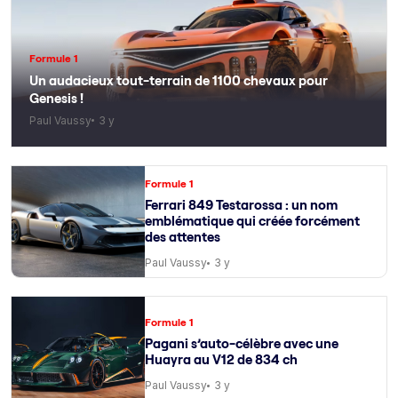
Formule 1
Un audacieux tout-terrain de 1100 chevaux pour
Genesis !
Paul Vaussy
3 y
Formule 1
Ferrari 849 Testarossa : un nom
emblématique qui créée forcément
des attentes
Paul Vaussy
3 y
Formule 1
Pagani s’auto-célèbre avec une
Huayra au V12 de 834 ch
Paul Vaussy
3 y