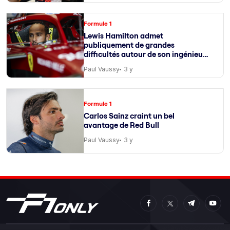
Formule 1
Lewis Hamilton admet
publiquement de grandes
difficultés autour de son ingénieur
de course
Paul Vaussy
3 y
Formule 1
Carlos Sainz craint un bel
avantage de Red Bull
Paul Vaussy
3 y