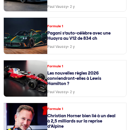
Paul Vaussy
2 y
Formule 1
Pagani s’auto-célèbre avec une
Huayra au V12 de 834 ch
Paul Vaussy
2 y
Formule 1
Les nouvelles règles 2026
conviendront-elles à Lewis
Hamilton ?
Paul Vaussy
2 y
Formule 1
Christian Horner bien lié à un deal
à 2,5 milliards sur la reprise
d’Alpine