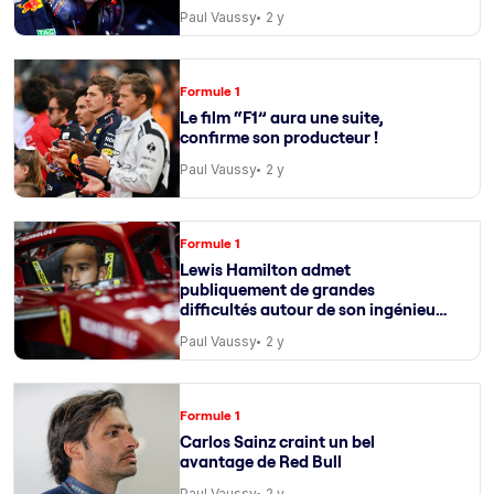
Paul Vaussy
2 y
Formule 1
Le film “F1” aura une suite,
confirme son producteur !
Paul Vaussy
2 y
Formule 1
Lewis Hamilton admet
publiquement de grandes
difficultés autour de son ingénieur
de course
Paul Vaussy
2 y
Formule 1
Carlos Sainz craint un bel
avantage de Red Bull
Paul Vaussy
2 y