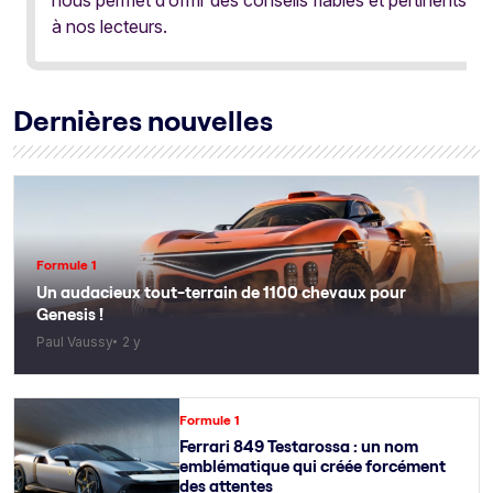
à nos lecteurs.
Dernières nouvelles
Formule 1
Un audacieux tout-terrain de 1100 chevaux pour
Genesis !
Paul Vaussy
2 y
Formule 1
Ferrari 849 Testarossa : un nom
emblématique qui créée forcément
des attentes