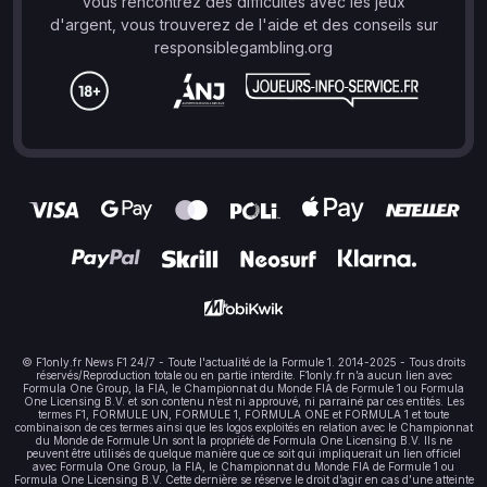
vous rencontrez des difficultés avec les jeux
d'argent, vous trouverez de l'aide et des conseils sur
responsiblegambling.org
© F1only.fr News F1 24/7 - Toute l'actualité de la Formule 1. 2014-2025 - Tous droits
réservés/Reproduction totale ou en partie interdite. F1only.fr n’a aucun lien avec
Formula One Group, la FIA, le Championnat du Monde FIA de Formule 1 ou Formula
One Licensing B.V. et son contenu n’est ni approuvé, ni parrainé par ces entités. Les
termes F1, FORMULE UN, FORMULE 1, FORMULA ONE et FORMULA 1 et toute
combinaison de ces termes ainsi que les logos exploités en relation avec le Championnat
du Monde de Formule Un sont la propriété de Formula One Licensing B.V. Ils ne
peuvent être utilisés de quelque manière que ce soit qui impliquerait un lien officiel
avec Formula One Group, la FIA, le Championnat du Monde FIA de Formule 1 ou
Formula One Licensing B.V. Cette dernière se réserve le droit d’agir en cas d’une atteinte