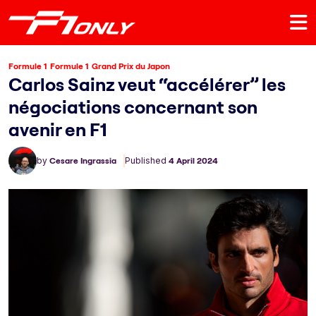
Formule 1
Formule 1
Grand Prix du Japon
Carlos Sainz veut “accélérer” les
négociations concernant son
avenir en F1
by
Cesare Ingrassia
Published
4 April 2024