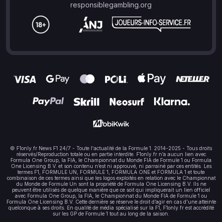
responsiblegambling.org
© F1only.fr News F1 24/7 - Toute l'actualité de la Formule 1. 2014-2025 - Tous droits
réservés/Reproduction totale ou en partie interdite. F1only.fr n’a aucun lien avec
Formula One Group, la FIA, le Championnat du Monde FIA de Formule 1 ou Formula
One Licensing B.V. et son contenu n’est ni approuvé, ni parrainé par ces entités. Les
termes F1, FORMULE UN, FORMULE 1, FORMULA ONE et FORMULA 1 et toute
combinaison de ces termes ainsi que les logos exploités en relation avec le Championnat
du Monde de Formule Un sont la propriété de Formula One Licensing B.V. Ils ne
peuvent être utilisés de quelque manière que ce soit qui impliquerait un lien officiel
avec Formula One Group, la FIA, le Championnat du Monde FIA de Formule 1 ou
Formula One Licensing B.V. Cette dernière se réserve le droit d’agir en cas d’une atteinte
quelconque à ses droits. En qualité de média spécialisé sur la F1, F1only.fr est accrédité
sur les GP de Formule 1 tout au long de la saison.