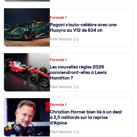
Formule 1
Pagani s’auto-célèbre avec une
Huayra au V12 de 834 ch
Paul Vaussy
2 y
Formule 1
Les nouvelles règles 2026
conviendront-elles à Lewis
Hamilton ?
Paul Vaussy
2 y
Formule 1
Christian Horner bien lié à un deal
à 2,5 milliards sur la reprise
d’Alpine
Paul Vaussy
2 y