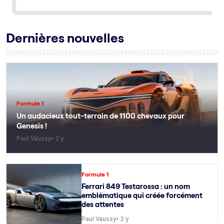
Dernières nouvelles
Formule 1
Un audacieux tout-terrain de 1100 chevaux pour
Genesis !
Paul Vaussy
2 y
Formule 1
Ferrari 849 Testarossa : un nom
emblématique qui créée forcément
des attentes
Paul Vaussy
2 y