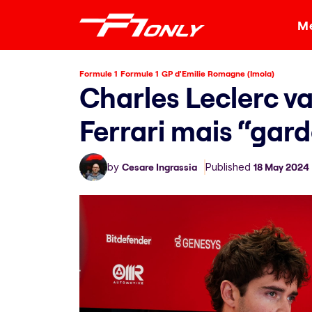
Me
Formule 1
Formule 1
GP d'Emilie Romagne (Imola)
Charles Leclerc va
Ferrari mais “garde
by
Cesare Ingrassia
Published
18 May 2024