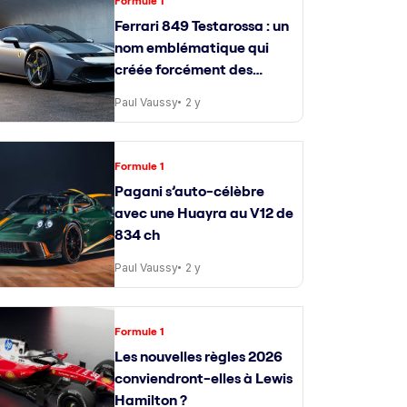
Formule 1
Ferrari 849 Testarossa : un
nom emblématique qui
créée forcément des
attentes
Paul Vaussy
2 y
Formule 1
Pagani s’auto-célèbre
avec une Huayra au V12 de
834 ch
Paul Vaussy
2 y
Formule 1
Les nouvelles règles 2026
conviendront-elles à Lewis
Hamilton ?