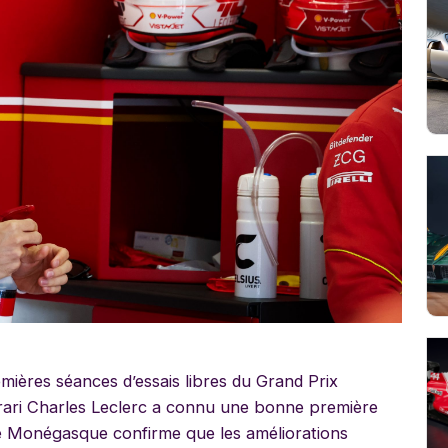
mières séances d’essais libres du Grand Prix
rrari Charles Leclerc a connu une bonne première
le Monégasque confirme que les améliorations