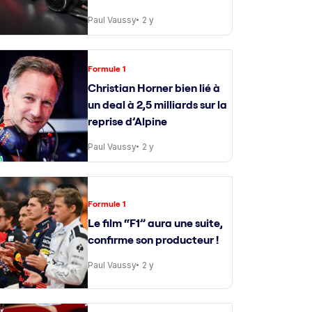
Paul Vaussy
2 y
Formule 1
Christian Horner bien lié à
un deal à 2,5 milliards sur la
reprise d’Alpine
Paul Vaussy
2 y
Formule 1
Le film “F1” aura une suite,
confirme son producteur !
Paul Vaussy
2 y