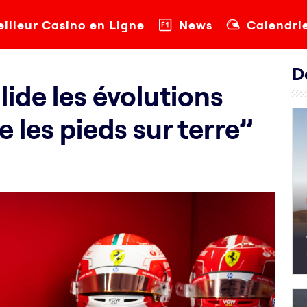
illeur Casino en Ligne
News
Calendri
D
lide les évolutions
 les pieds sur terre”