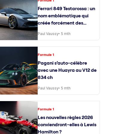
Formule 1
Ferrari 849 Testarossa : un
nom emblématique qui
créée forcément des
attentes
Paul Vaussy
5 mth
Formule 1
Pagani s’auto-célèbre
avec une Huayra au V12 de
834 ch
Paul Vaussy
5 mth
Formule 1
Les nouvelles règles 2026
conviendront-elles à Lewis
Hamilton ?