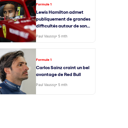
Formule 1
Lewis Hamilton admet
publiquement de grandes
difficultés autour de son
ingénieur de course
Paul Vaussy
5 mth
Formule 1
Carlos Sainz craint un bel
avantage de Red Bull
Paul Vaussy
5 mth