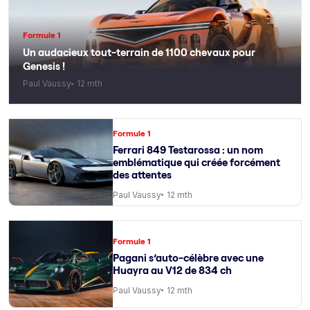
Formule 1
Un audacieux tout-terrain de 1100 chevaux pour
Genesis !
Paul Vaussy
12 mth
Formule 1
Ferrari 849 Testarossa : un nom
emblématique qui créée forcément
des attentes
Paul Vaussy
12 mth
Formule 1
Pagani s’auto-célèbre avec une
Huayra au V12 de 834 ch
Paul Vaussy
12 mth