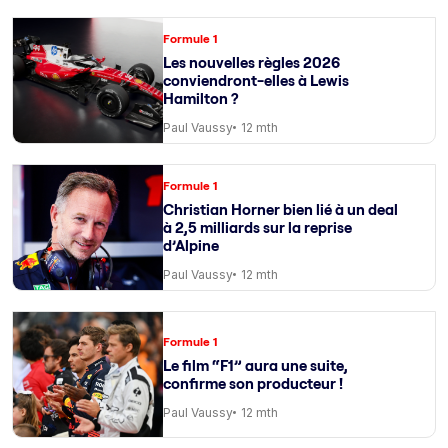
Formule 1
Les nouvelles règles 2026
conviendront-elles à Lewis
Hamilton ?
Paul Vaussy
12 mth
Formule 1
Christian Horner bien lié à un deal
à 2,5 milliards sur la reprise
d’Alpine
Paul Vaussy
12 mth
Formule 1
Le film “F1” aura une suite,
confirme son producteur !
Paul Vaussy
12 mth