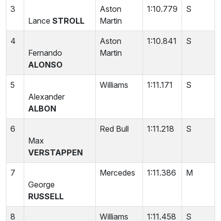
3
Aston
1:10.779
S
Lance
STROLL
Martin
4
Aston
1:10.841
S
Fernando
Martin
ALONSO
5
Williams
1:11.171
S
Alexander
ALBON
6
Red Bull
1:11.218
S
Max
VERSTAPPEN
7
Mercedes
1:11.386
M
George
RUSSELL
8
Williams
1:11.458
S