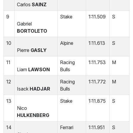
Carlos
SAINZ
9
Stake
1:11.509
S
Gabriel
BORTOLETO
10
Alpine
1:11.613
S
Pierre
GASLY
11
Racing
1:11.753
M
Liam
LAWSON
Bulls
12
Racing
1:11.772
M
Isack
HADJAR
Bulls
13
Stake
1:11.875
S
Nico
HULKENBERG
14
Ferrari
1:11.951
S