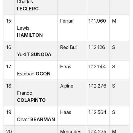
Charles
LECLERC
15
Ferrari
1:11.960
M
Lewis
HAMILTON
16
Red Bull
1:12.126
S
Yuki
TSUNODA
17
Haas
1:12.144
S
Esteban
OCON
18
Alpine
1:12.276
S
Franco
COLAPINTO
19
Haas
1:12.564
S
Oliver
BEARMAN
20
Mercedes
1:14.275
M