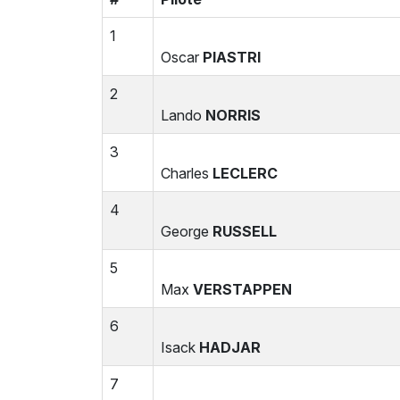
1
Oscar
PIASTRI
2
Lando
NORRIS
3
Charles
LECLERC
4
George
RUSSELL
5
Max
VERSTAPPEN
6
Isack
HADJAR
7