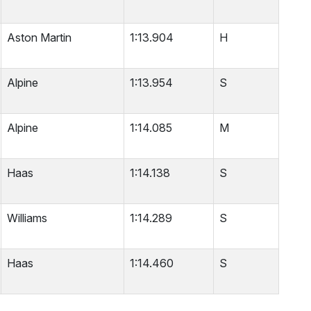
Aston Martin
1:13.904
H
Alpine
1:13.954
S
Alpine
1:14.085
M
Haas
1:14.138
S
Williams
1:14.289
S
Haas
1:14.460
S