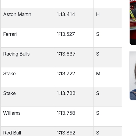
Aston Martin
1:13.414
H
Ferrari
1:13.527
S
Racing Bulls
1:13.637
S
Stake
1:13.722
M
Stake
1:13.733
S
Williams
1:13.758
S
Red Bull
1:13.892
S