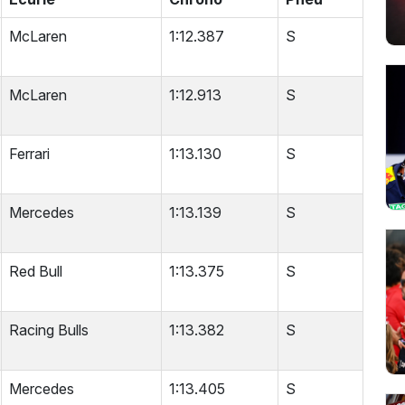
McLaren
1:12.387
S
McLaren
1:12.913
S
Ferrari
1:13.130
S
Mercedes
1:13.139
S
Red Bull
1:13.375
S
Racing Bulls
1:13.382
S
Mercedes
1:13.405
S