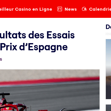
illeur Casino en Ligne
News
Calendri
D
ultats des Essais
 Prix d’Espagne
25