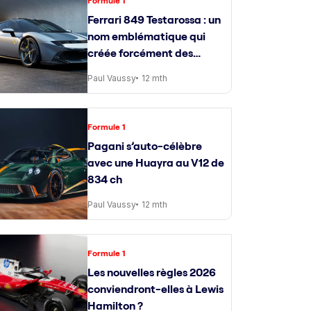
Formule 1
Ferrari 849 Testarossa : un
nom emblématique qui
créée forcément des
attentes
Paul Vaussy
12 mth
Formule 1
Pagani s’auto-célèbre
avec une Huayra au V12 de
834 ch
Paul Vaussy
12 mth
Formule 1
Les nouvelles règles 2026
conviendront-elles à Lewis
Hamilton ?