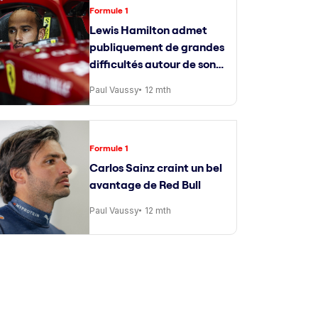
Formule 1
Lewis Hamilton admet
publiquement de grandes
difficultés autour de son
ingénieur de course
Paul Vaussy
12 mth
Formule 1
Carlos Sainz craint un bel
avantage de Red Bull
Paul Vaussy
12 mth