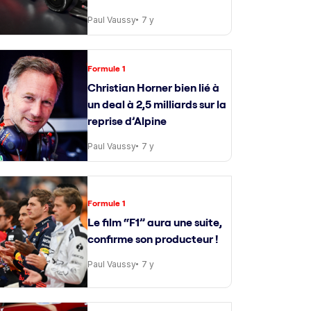
Paul Vaussy
7 y
Formule 1
Christian Horner bien lié à
un deal à 2,5 milliards sur la
reprise d’Alpine
Paul Vaussy
7 y
Formule 1
Le film “F1” aura une suite,
confirme son producteur !
Paul Vaussy
7 y