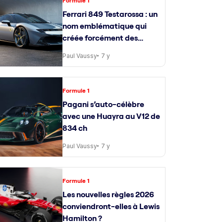
Formule 1
Ferrari 849 Testarossa : un
nom emblématique qui
créée forcément des
attentes
Paul Vaussy
7 y
Formule 1
Pagani s’auto-célèbre
avec une Huayra au V12 de
834 ch
Paul Vaussy
7 y
Formule 1
Les nouvelles règles 2026
conviendront-elles à Lewis
Hamilton ?