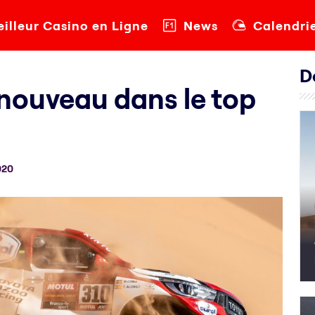
illeur Casino en Ligne
News
Calendri
D
 nouveau dans le top
020