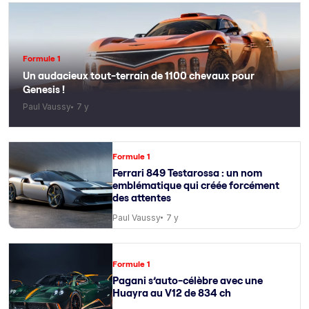
Formule 1
Un audacieux tout-terrain de 1100 chevaux pour
Genesis !
Paul Vaussy
7 y
Formule 1
Ferrari 849 Testarossa : un nom
emblématique qui créée forcément
des attentes
Paul Vaussy
7 y
Formule 1
Pagani s’auto-célèbre avec une
Huayra au V12 de 834 ch