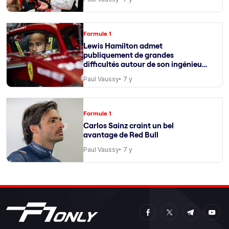
Formule 1
Lewis Hamilton admet
publiquement de grandes
difficultés autour de son ingénieur
de course
Paul Vaussy
7 y
Formule 1
Carlos Sainz craint un bel
avantage de Red Bull
Paul Vaussy
7 y