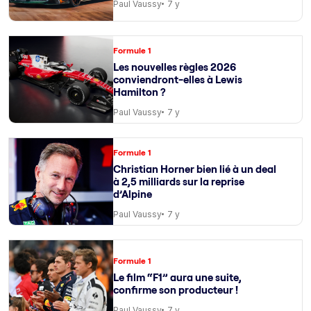
Paul Vaussy
7 y
Formule 1
Les nouvelles règles 2026
conviendront-elles à Lewis
Hamilton ?
Paul Vaussy
7 y
Formule 1
Christian Horner bien lié à un deal
à 2,5 milliards sur la reprise
d’Alpine
Paul Vaussy
7 y
Formule 1
Le film “F1” aura une suite,
confirme son producteur !
Paul Vaussy
7 y