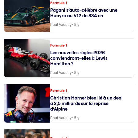
Formule 1
Pagani s’auto-célèbre avec une
Huayra au V12 de 834 ch
Paul Vaussy
5 y
Formule 1
Les nouvelles règles 2026
conviendront-elles à Lewis
Hamilton ?
Paul Vaussy
5 y
Formule 1
Christian Horner bien lié à un deal
à 2,5 milliards sur la reprise
d’Alpine
Paul Vaussy
5 y