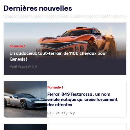
Dernières nouvelles
Formule 1
Un audacieux tout-terrain de 1100 chevaux pour
Genesis !
Paul Vaussy
5 y
Formule 1
Ferrari 849 Testarossa : un nom
emblématique qui créée forcément
des attentes
Paul Vaussy
5 y