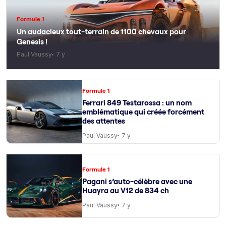
Formule 1
Un audacieux tout-terrain de 1100 chevaux pour
Genesis !
Paul Vaussy
7 y
Formule 1
Ferrari 849 Testarossa : un nom
emblématique qui créée forcément
des attentes
Paul Vaussy
7 y
Formule 1
Pagani s’auto-célèbre avec une
Huayra au V12 de 834 ch
Paul Vaussy
7 y