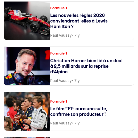
Formule 1
Les nouvelles règles 2026
conviendront-elles à Lewis
Hamilton ?
Paul Vaussy
7 y
Formule 1
Christian Horner bien lié à un deal
à 2,5 milliards sur la reprise
d’Alpine
Paul Vaussy
7 y
Formule 1
Le film “F1” aura une suite,
confirme son producteur !
Paul Vaussy
7 y