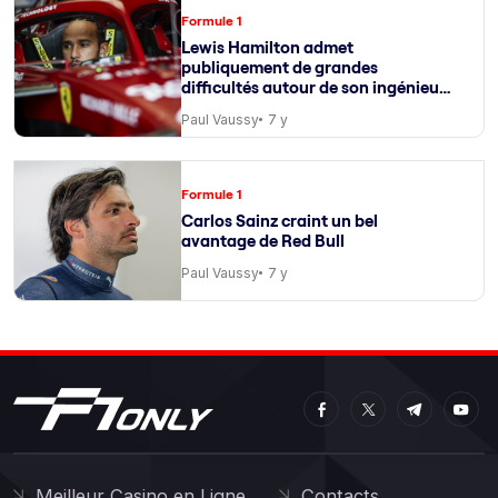
Formule 1
Lewis Hamilton admet
publiquement de grandes
difficultés autour de son ingénieur
de course
Paul Vaussy
7 y
Formule 1
Carlos Sainz craint un bel
avantage de Red Bull
Paul Vaussy
7 y
Meilleur Casino en Ligne
Contacts