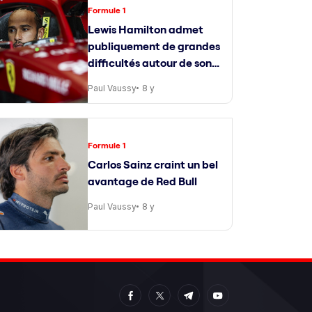
Formule 1
Lewis Hamilton admet
publiquement de grandes
difficultés autour de son
ingénieur de course
Paul Vaussy
8 y
Formule 1
Carlos Sainz craint un bel
avantage de Red Bull
Paul Vaussy
8 y