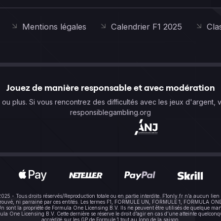
Mentions légales
Calendrier F1 2025
Cla
Jouez de manière responsable et avec modération
s ou plus. Si vous rencontrez des difficultés avec les jeux d'argent, 
responsiblegambling.org
-2025 - Tous droits réservés/Reproduction totale ou en partie interdite. F1only.fr n’a aucun 
pprouvé, ni parrainé par ces entités. Les termes F1, FORMULE UN, FORMULE 1, FORMULA ONE e
sont la propriété de Formula One Licensing B.V. Ils ne peuvent être utilisés de quelque mani
One Licensing B.V. Cette dernière se réserve le droit d’agir en cas d’une atteinte quelconque à
accrédité sur les GP de Formule 1 tout au long de la saison.