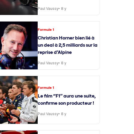
Paul Vaussy
8 y
Formule 1
Christian Horner bien lié à
un deal à 2,5 milliards sur la
reprise d’Alpine
Paul Vaussy
8 y
Formule 1
Le film “F1” aura une suite,
confirme son producteur !
Paul Vaussy
8 y