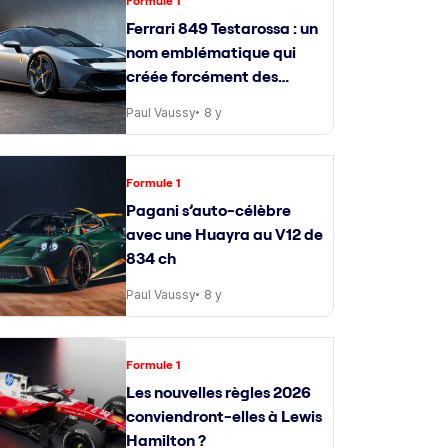
Formule 1
Ferrari 849 Testarossa : un
nom emblématique qui
créée forcément des
attentes
Paul Vaussy
8 y
Formule 1
Pagani s’auto-célèbre
avec une Huayra au V12 de
834 ch
Paul Vaussy
8 y
Formule 1
Les nouvelles règles 2026
conviendront-elles à Lewis
Hamilton ?