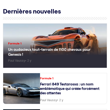
Dernières nouvelles
Formule 1
Un audacieux tout-terrain de 1100 chevaux pour
Genesis !
Paul Vaussy
2 y
Formule 1
Ferrari 849 Testarossa : un nom
emblématique qui créée forcément
des attentes
Paul Vaussy
2 y