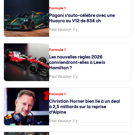
Formule 1
Pagani s’auto-célèbre avec une
Huayra au V12 de 834 ch
Paul Vaussy
2 y
Formule 1
Les nouvelles règles 2026
conviendront-elles à Lewis
Hamilton ?
Paul Vaussy
2 y
Formule 1
Christian Horner bien lié à un deal
à 2,5 milliards sur la reprise
d’Alpine
Paul Vaussy
2 y