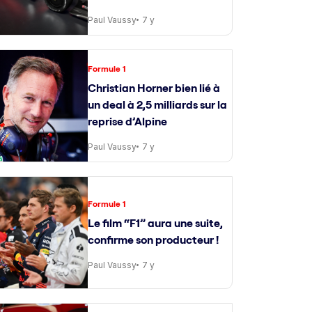
Paul Vaussy
7 y
Formule 1
Christian Horner bien lié à
un deal à 2,5 milliards sur la
reprise d’Alpine
Paul Vaussy
7 y
Formule 1
Le film “F1” aura une suite,
confirme son producteur !
Paul Vaussy
7 y