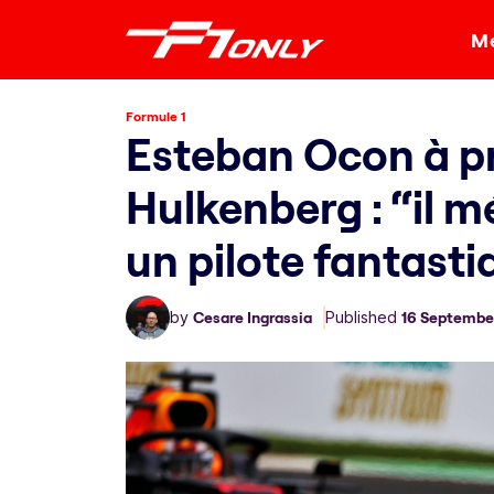
Me
Formule 1
Esteban Ocon à p
Hulkenberg : “il mé
un pilote fantasti
by
Cesare Ingrassia
Published
16 Septembe