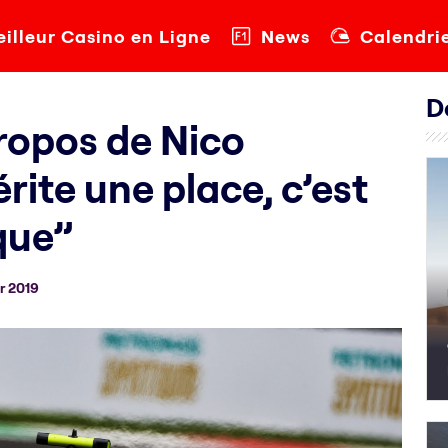
illeur Casino en Ligne
News
Calendri
D
ropos de Nico
rite une place, c’est
que”
r 2019