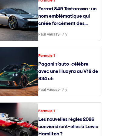
Formule 1
Ferrari 849 Testarossa : un
nom emblématique qui
créée forcément des
attentes
Paul Vaussy
7 y
Formule 1
Pagani s’auto-célèbre
avec une Huayra au V12 de
834 ch
Paul Vaussy
7 y
Formule 1
Les nouvelles règles 2026
conviendront-elles à Lewis
Hamilton ?