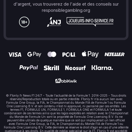
d'argent, vous trouverez de l'aide et des conseils sur
responsiblegambling.org
© F1only.fr News F1 24/7 - Toute l'actualité de la Formule 1. 2014-2025 - Tous droits
réservés/Reproduction totale ou en partie interdite. F1only.fr n’a aucun lien avec
Formula One Group, la FIA, le Championnat du Monde FIA de Formule 1 ou Formula
One Licensing B.V. et son contenu n’est ni approuvé, ni parrainé par ces entités. Les
termes F1, FORMULE UN, FORMULE 1, FORMULA ONE et FORMULA 1 et toute
combinaison de ces termes ainsi que les logos exploités en relation avec le Championnat
du Monde de Formule Un sont la propriété de Formula One Licensing B.V. Ils ne
peuvent être utilisés de quelque manière que ce soit qui impliquerait un lien officiel
avec Formula One Group, la FIA, le Championnat du Monde FIA de Formule 1 ou
Formula One Licensing B.V. Cette dernière se réserve le droit d’agir en cas d’une atteinte
quelconque à ses droits. En qualité de média spécialisé sur la F1, F1only.fr est accrédité