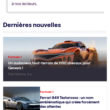
à nos lecteurs.
Dernières nouvelles
Formule 1
Un audacieux tout-terrain de 1100 chevaux pour
Genesis !
Paul Vaussy
6 y
Formule 1
Ferrari 849 Testarossa : un nom
emblématique qui créée forcément
des attentes