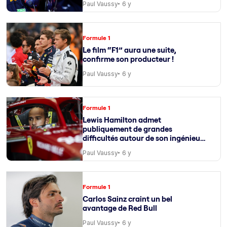
Paul Vaussy
6 y
Formule 1
Le film “F1” aura une suite,
confirme son producteur !
Paul Vaussy
6 y
Formule 1
Lewis Hamilton admet
publiquement de grandes
difficultés autour de son ingénieur
de course
Paul Vaussy
6 y
Formule 1
Carlos Sainz craint un bel
avantage de Red Bull
Paul Vaussy
6 y