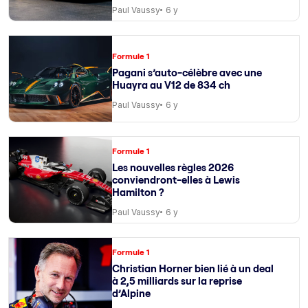
Paul Vaussy
6 y
Formule 1
Pagani s’auto-célèbre avec une
Huayra au V12 de 834 ch
Paul Vaussy
6 y
Formule 1
Les nouvelles règles 2026
conviendront-elles à Lewis
Hamilton ?
Paul Vaussy
6 y
Formule 1
Christian Horner bien lié à un deal
à 2,5 milliards sur la reprise
d’Alpine