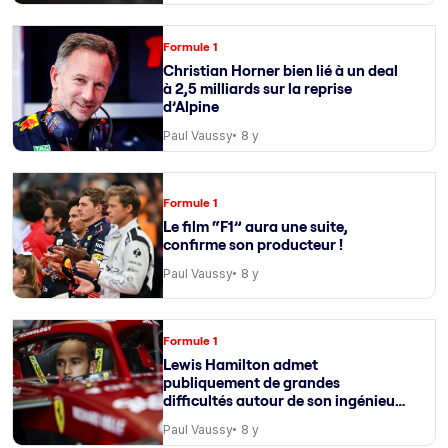
Formule 1
Christian Horner bien lié à un deal
à 2,5 milliards sur la reprise
d’Alpine
Paul Vaussy
8 y
Formule 1
Le film “F1” aura une suite,
confirme son producteur !
Paul Vaussy
8 y
Formule 1
Lewis Hamilton admet
publiquement de grandes
difficultés autour de son ingénieur
de course
Paul Vaussy
8 y