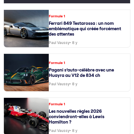
Formule 1
Ferrari 849 Testarossa : un nom
emblématique qui créée forcément
des attentes
Paul Vaussy
8 y
Formule 1
Pagani s’auto-célèbre avec une
Huayra au V12 de 834 ch
Paul Vaussy
8 y
Formule 1
Les nouvelles règles 2026
conviendront-elles à Lewis
Hamilton ?
Paul Vaussy
8 y