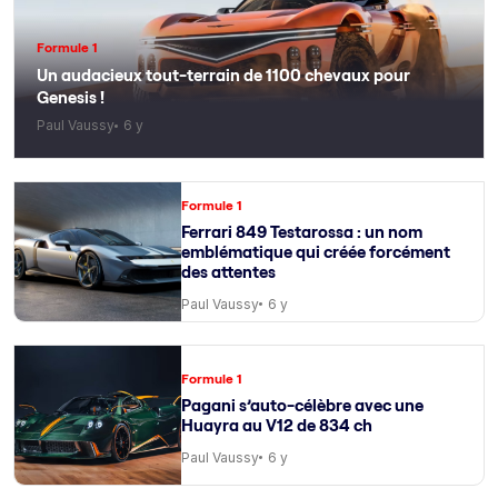
Formule 1
Un audacieux tout-terrain de 1100 chevaux pour
Genesis !
Paul Vaussy
6 y
Formule 1
Ferrari 849 Testarossa : un nom
emblématique qui créée forcément
des attentes
Paul Vaussy
6 y
Formule 1
Pagani s’auto-célèbre avec une
Huayra au V12 de 834 ch
Paul Vaussy
6 y