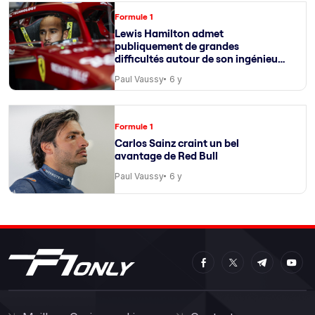
Formule 1
Lewis Hamilton admet
publiquement de grandes
difficultés autour de son ingénieur
de course
Paul Vaussy
6 y
Formule 1
Carlos Sainz craint un bel
avantage de Red Bull
Paul Vaussy
6 y