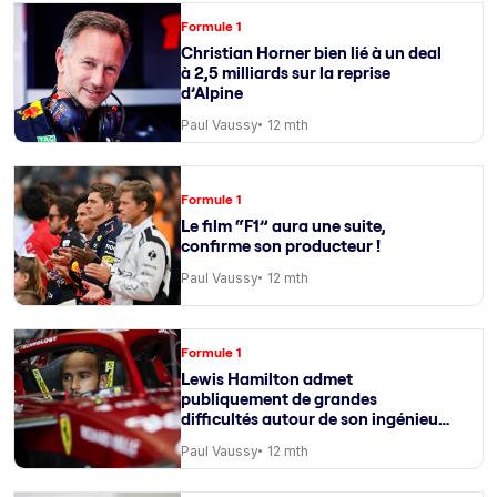
Formule 1
Christian Horner bien lié à un deal
à 2,5 milliards sur la reprise
d’Alpine
Paul Vaussy
12 mth
Formule 1
Le film “F1” aura une suite,
confirme son producteur !
Paul Vaussy
12 mth
Formule 1
Lewis Hamilton admet
publiquement de grandes
difficultés autour de son ingénieur
de course
Paul Vaussy
12 mth