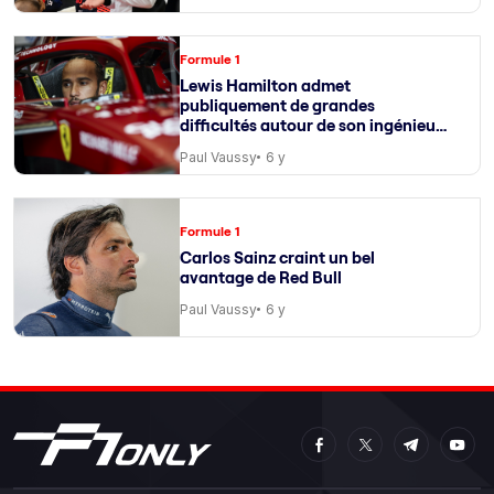
Formule 1
Lewis Hamilton admet
publiquement de grandes
difficultés autour de son ingénieur
de course
Paul Vaussy
6 y
Formule 1
Carlos Sainz craint un bel
avantage de Red Bull
Paul Vaussy
6 y