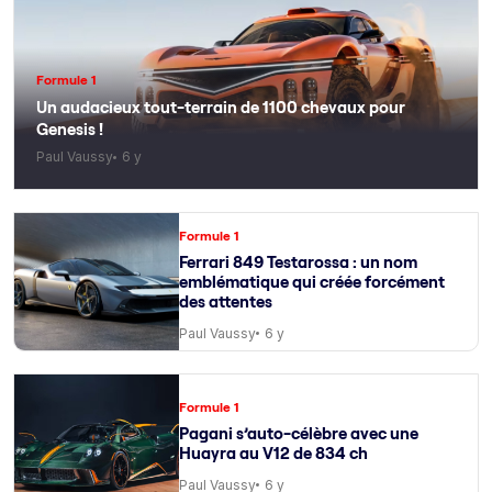
Formule 1
Un audacieux tout-terrain de 1100 chevaux pour
Genesis !
Paul Vaussy
6 y
Formule 1
Ferrari 849 Testarossa : un nom
emblématique qui créée forcément
des attentes
Paul Vaussy
6 y
Formule 1
Pagani s’auto-célèbre avec une
Huayra au V12 de 834 ch
Paul Vaussy
6 y