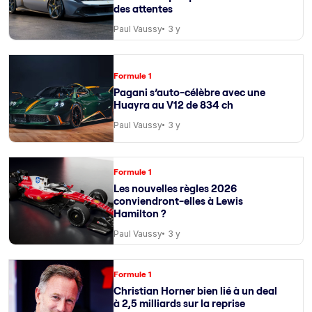
des attentes
Paul Vaussy
3 y
Formule 1
Pagani s’auto-célèbre avec une
Huayra au V12 de 834 ch
Paul Vaussy
3 y
Formule 1
Les nouvelles règles 2026
conviendront-elles à Lewis
Hamilton ?
Paul Vaussy
3 y
Formule 1
Christian Horner bien lié à un deal
à 2,5 milliards sur la reprise