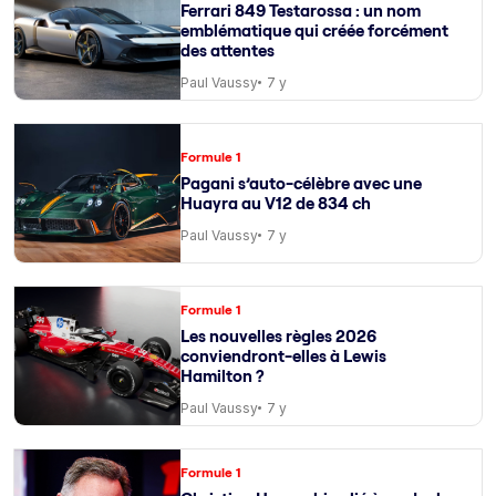
Ferrari 849 Testarossa : un nom
emblématique qui créée forcément
des attentes
Paul Vaussy
7 y
Formule 1
Pagani s’auto-célèbre avec une
Huayra au V12 de 834 ch
Paul Vaussy
7 y
Formule 1
Les nouvelles règles 2026
conviendront-elles à Lewis
Hamilton ?
Paul Vaussy
7 y
Formule 1