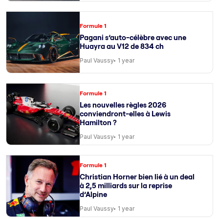
Formule 1
Pagani s’auto-célèbre avec une
Huayra au V12 de 834 ch
Paul Vaussy
1 year
Formule 1
Les nouvelles règles 2026
conviendront-elles à Lewis
Hamilton ?
Paul Vaussy
1 year
Formule 1
Christian Horner bien lié à un deal
à 2,5 milliards sur la reprise
d’Alpine
Paul Vaussy
1 year