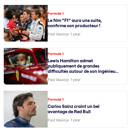
Formule 1
Le film “F1” aura une suite,
confirme son producteur !
Paul Vaussy
1 year
Formule 1
Lewis Hamilton admet
publiquement de grandes
difficultés autour de son ingénieur
de course
Paul Vaussy
1 year
Formule 1
Carlos Sainz craint un bel
avantage de Red Bull
Paul Vaussy
1 year