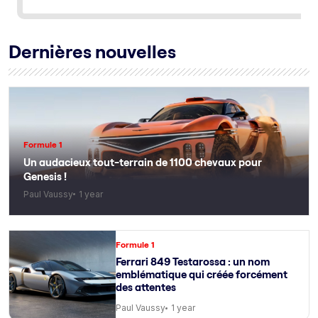
Dernières nouvelles
Formule 1
Un audacieux tout-terrain de 1100 chevaux pour
Genesis !
Paul Vaussy
1 year
Formule 1
Ferrari 849 Testarossa : un nom
emblématique qui créée forcément
des attentes
Paul Vaussy
1 year