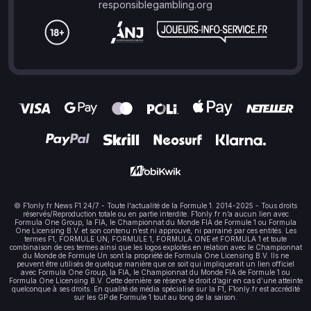
responsiblegambling.org
© F1only.fr News F1 24/7 - Toute l'actualité de la Formule 1. 2014-2025 - Tous droits
réservés/Reproduction totale ou en partie interdite. F1only.fr n’a aucun lien avec
Formula One Group, la FIA, le Championnat du Monde FIA de Formule 1 ou Formula
One Licensing B.V. et son contenu n’est ni approuvé, ni parrainé par ces entités. Les
termes F1, FORMULE UN, FORMULE 1, FORMULA ONE et FORMULA 1 et toute
combinaison de ces termes ainsi que les logos exploités en relation avec le Championnat
du Monde de Formule Un sont la propriété de Formula One Licensing B.V. Ils ne
peuvent être utilisés de quelque manière que ce soit qui impliquerait un lien officiel
avec Formula One Group, la FIA, le Championnat du Monde FIA de Formule 1 ou
Formula One Licensing B.V. Cette dernière se réserve le droit d’agir en cas d’une atteinte
quelconque à ses droits. En qualité de média spécialisé sur la F1, F1only.fr est accrédité
sur les GP de Formule 1 tout au long de la saison.