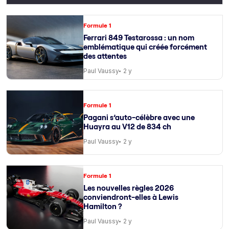
Formule 1
Ferrari 849 Testarossa : un nom
emblématique qui créée forcément
des attentes
Paul Vaussy
2 y
Formule 1
Pagani s’auto-célèbre avec une
Huayra au V12 de 834 ch
Paul Vaussy
2 y
Formule 1
Les nouvelles règles 2026
conviendront-elles à Lewis
Hamilton ?
Paul Vaussy
2 y