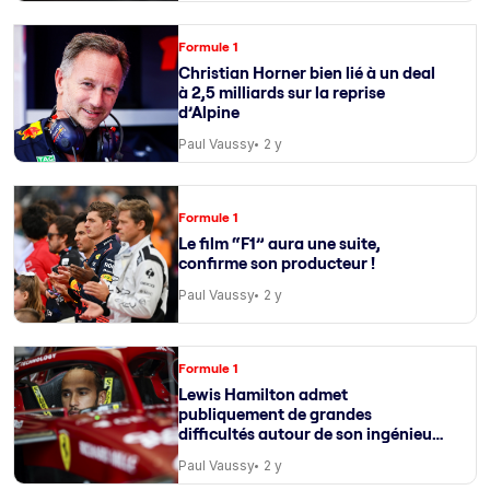
Formule 1
Christian Horner bien lié à un deal
à 2,5 milliards sur la reprise
d’Alpine
Paul Vaussy
2 y
Formule 1
Le film “F1” aura une suite,
confirme son producteur !
Paul Vaussy
2 y
Formule 1
Lewis Hamilton admet
publiquement de grandes
difficultés autour de son ingénieur
de course
Paul Vaussy
2 y