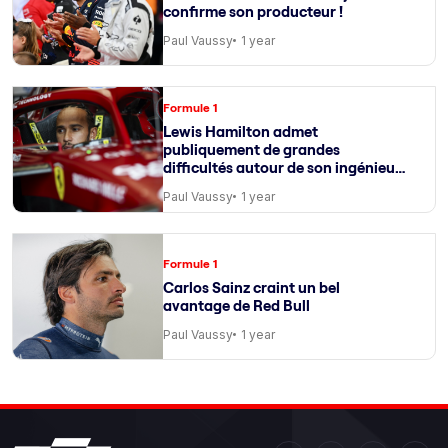
confirme son producteur !
Paul Vaussy
1 year
Formule 1
Lewis Hamilton admet
publiquement de grandes
difficultés autour de son ingénieur
de course
Paul Vaussy
1 year
Formule 1
Carlos Sainz craint un bel
avantage de Red Bull
Paul Vaussy
1 year