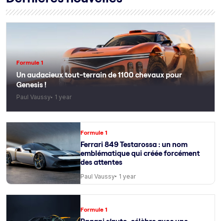
Formule 1
Un audacieux tout-terrain de 1100 chevaux pour
Genesis !
Paul Vaussy
1 year
Formule 1
Ferrari 849 Testarossa : un nom
emblématique qui créée forcément
des attentes
Paul Vaussy
1 year
Formule 1