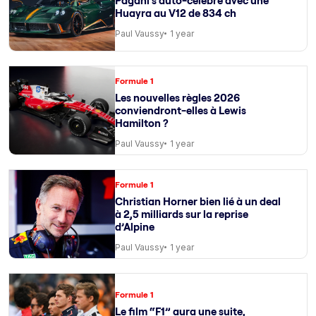
Pagani s’auto-célèbre avec une
Huayra au V12 de 834 ch
Paul Vaussy
1 year
Formule 1
Les nouvelles règles 2026
conviendront-elles à Lewis
Hamilton ?
Paul Vaussy
1 year
Formule 1
Christian Horner bien lié à un deal
à 2,5 milliards sur la reprise
d’Alpine
Paul Vaussy
1 year
Formule 1
Le film “F1” aura une suite,