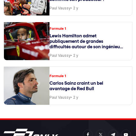
Paul Vaussy
2 y
Formule 1
Lewis Hamilton admet
publiquement de grandes
difficultés autour de son ingénieur
de course
Paul Vaussy
2 y
Formule 1
Carlos Sainz craint un bel
avantage de Red Bull
Paul Vaussy
2 y