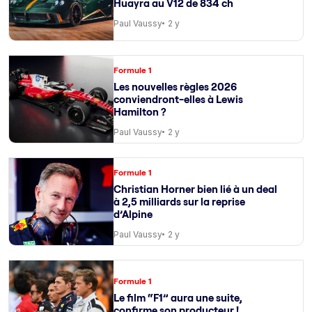
Huayra au V12 de 834 ch
Paul Vaussy
2 y
Formule 1
Les nouvelles règles 2026
conviendront-elles à Lewis
Hamilton ?
Paul Vaussy
2 y
Formule 1
Christian Horner bien lié à un deal
à 2,5 milliards sur la reprise
d’Alpine
Paul Vaussy
2 y
Formule 1
Le film “F1” aura une suite,
confirme son producteur !