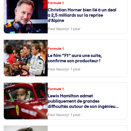
Formule 1
Christian Horner bien lié à un deal
à 2,5 milliards sur la reprise
d’Alpine
Paul Vaussy
1 year
Formule 1
Le film “F1” aura une suite,
confirme son producteur !
Paul Vaussy
1 year
Formule 1
Lewis Hamilton admet
publiquement de grandes
difficultés autour de son ingénieur
de course
Paul Vaussy
1 year