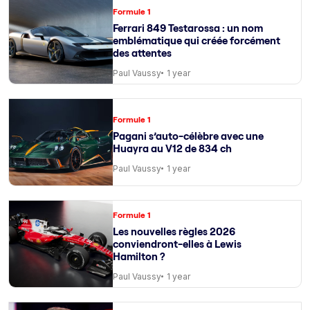
Formule 1
Ferrari 849 Testarossa : un nom
emblématique qui créée forcément
des attentes
Paul Vaussy
1 year
Formule 1
Pagani s’auto-célèbre avec une
Huayra au V12 de 834 ch
Paul Vaussy
1 year
Formule 1
Les nouvelles règles 2026
conviendront-elles à Lewis
Hamilton ?
Paul Vaussy
1 year