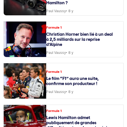
Hamilton ?
Paul Vaussy
8 y
Formule 1
Christian Horner bien lié à un deal
à 2,5 milliards sur la reprise
d’Alpine
Paul Vaussy
8 y
Formule 1
Le film “F1” aura une suite,
confirme son producteur !
Paul Vaussy
8 y
Formule 1
Lewis Hamilton admet
publiquement de grandes