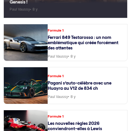
Genesis !
Paul Vaussy
8 y
Formule 1
Ferrari 849 Testarossa : un nom
emblématique qui créée forcément
des attentes
Paul Vaussy
8 y
Formule 1
Pagani s’auto-célèbre avec une
Huayra au V12 de 834 ch
Paul Vaussy
8 y
Formule 1
Les nouvelles règles 2026
conviendront-elles à Lewis