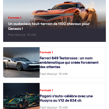
Formule 1
Un audacieux tout-terrain de 1100 chevaux pour
Genesis !
Paul Vaussy
10 mth
Formule 1
Ferrari 849 Testarossa : un nom
emblématique qui créée forcément
des attentes
Paul Vaussy
10 mth
Formule 1
Pagani s’auto-célèbre avec une
Huayra au V12 de 834 ch
Paul Vaussy
10 mth