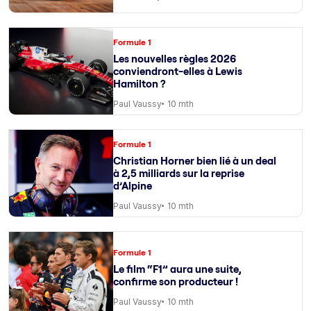
Formule 1
Les nouvelles règles 2026
conviendront-elles à Lewis
Hamilton ?
Paul Vaussy
10 mth
Formule 1
Christian Horner bien lié à un deal
à 2,5 milliards sur la reprise
d’Alpine
Paul Vaussy
10 mth
Formule 1
Le film “F1” aura une suite,
confirme son producteur !
Paul Vaussy
10 mth