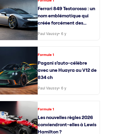
Formule 1
Ferrari 849 Testarossa : un
nom emblématique qui
créée forcément des
attentes
Paul Vaussy
6 y
Formule 1
Pagani s’auto-célèbre
avec une Huayra au V12 de
834 ch
Paul Vaussy
6 y
Formule 1
Les nouvelles règles 2026
conviendront-elles à Lewis
Hamilton ?