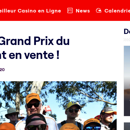
illeur Casino en Ligne
News
Calendri
D
 Grand Prix du
t en vente !
020