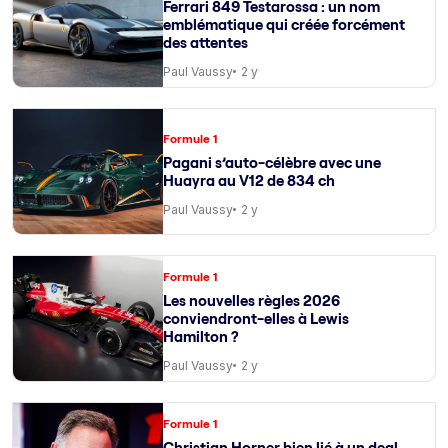
Ferrari 849 Testarossa : un nom
emblématique qui créée forcément
des attentes
Paul Vaussy
2 y
Formule 1
Pagani s’auto-célèbre avec une
Huayra au V12 de 834 ch
Paul Vaussy
2 y
Formule 1
Les nouvelles règles 2026
conviendront-elles à Lewis
Hamilton ?
Paul Vaussy
2 y
Formule 1
Christian Horner bien lié à un deal