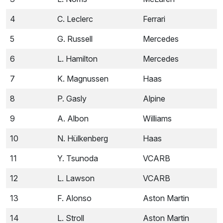
4
C. Leclerc
Ferrari
5
G. Russell
Mercedes
6
L. Hamilton
Mercedes
7
K. Magnussen
Haas
8
P. Gasly
Alpine
9
A. Albon
Williams
10
N. Hülkenberg
Haas
11
Y. Tsunoda
VCARB
12
L. Lawson
VCARB
13
F. Alonso
Aston Martin
14
L. Stroll
Aston Martin