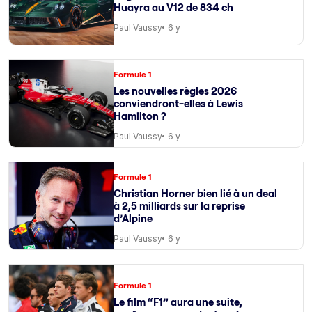
Huayra au V12 de 834 ch
Paul Vaussy
6 y
Formule 1
Les nouvelles règles 2026
conviendront-elles à Lewis
Hamilton ?
Paul Vaussy
6 y
Formule 1
Christian Horner bien lié à un deal
à 2,5 milliards sur la reprise
d’Alpine
Paul Vaussy
6 y
Formule 1
Le film “F1” aura une suite,