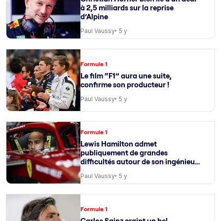
à 2,5 milliards sur la reprise
d’Alpine
Paul Vaussy
5 y
Formule 1
Le film “F1” aura une suite,
confirme son producteur !
Paul Vaussy
5 y
Formule 1
Lewis Hamilton admet
publiquement de grandes
difficultés autour de son ingénieur
de course
Paul Vaussy
5 y
Formule 1
Carlos Sainz craint un bel