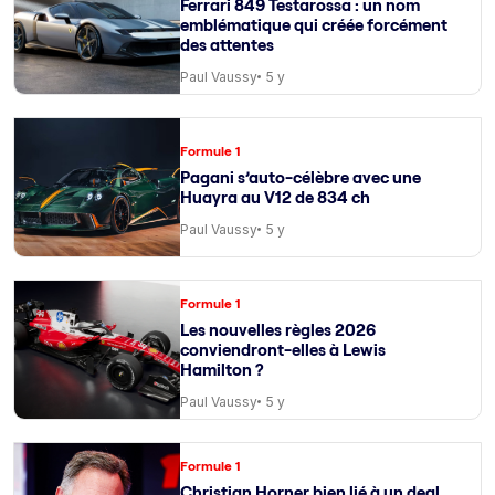
Ferrari 849 Testarossa : un nom
emblématique qui créée forcément
des attentes
Paul Vaussy
5 y
Formule 1
Pagani s’auto-célèbre avec une
Huayra au V12 de 834 ch
Paul Vaussy
5 y
Formule 1
Les nouvelles règles 2026
conviendront-elles à Lewis
Hamilton ?
Paul Vaussy
5 y
Formule 1
Christian Horner bien lié à un deal