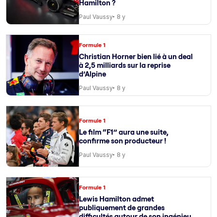
Hamilton ?
Paul Vaussy
8 y
Formule 1
Christian Horner bien lié à un deal
à 2,5 milliards sur la reprise
d’Alpine
Paul Vaussy
8 y
Formule 1
Le film “F1” aura une suite,
confirme son producteur !
Paul Vaussy
8 y
Formule 1
Lewis Hamilton admet
publiquement de grandes
difficultés autour de son ingénieur