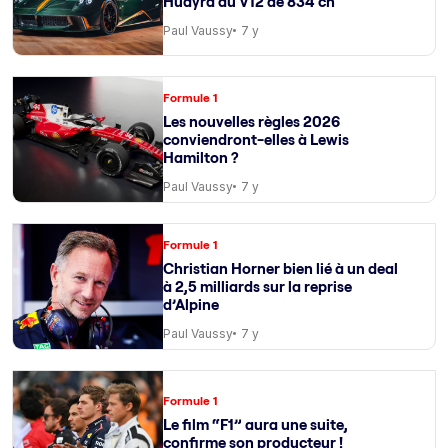
Huayra au V12 de 834 ch
Paul Vaussy
7 y
Formule 1
Les nouvelles règles 2026
conviendront-elles à Lewis
Hamilton ?
Paul Vaussy
7 y
Formule 1
Christian Horner bien lié à un deal
à 2,5 milliards sur la reprise
d’Alpine
Paul Vaussy
7 y
Formule 1
Le film “F1” aura une suite,
confirme son producteur !