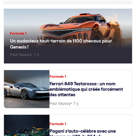
Formule 1
Un audacieux tout-terrain de 1100 chevaux pour
Genesis !
Paul Vaussy
7 y
Formule 1
Ferrari 849 Testarossa : un nom
emblématique qui créée forcément
des attentes
Paul Vaussy
7 y
Formule 1
Pagani s’auto-célèbre avec une