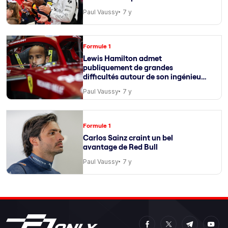
Paul Vaussy
7 y
Formule 1
Lewis Hamilton admet
publiquement de grandes
difficultés autour de son ingénieur
de course
Paul Vaussy
7 y
Formule 1
Carlos Sainz craint un bel
avantage de Red Bull
Paul Vaussy
7 y