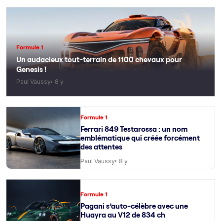
Formule 1
Un audacieux tout-terrain de 1100 chevaux pour
Genesis !
Paul Vaussy
8 y
Formule 1
Ferrari 849 Testarossa : un nom
emblématique qui créée forcément
des attentes
Paul Vaussy
8 y
Formule 1
Pagani s’auto-célèbre avec une
Huayra au V12 de 834 ch