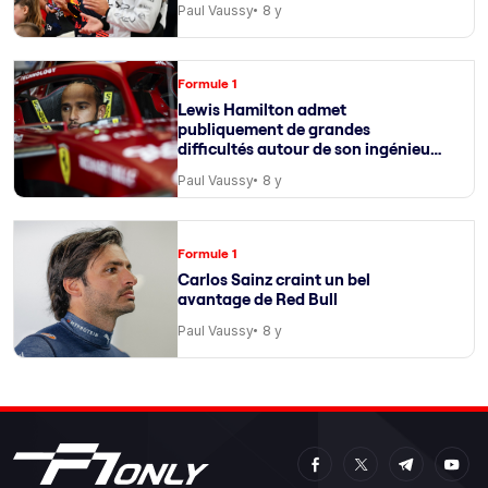
Paul Vaussy
8 y
Formule 1
Lewis Hamilton admet
publiquement de grandes
difficultés autour de son ingénieur
de course
Paul Vaussy
8 y
Formule 1
Carlos Sainz craint un bel
avantage de Red Bull
Paul Vaussy
8 y