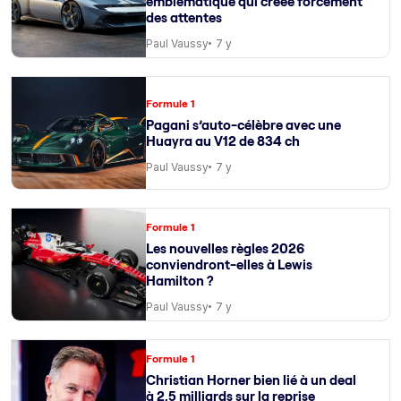
emblématique qui créée forcément
des attentes
Paul Vaussy
7 y
Formule 1
Pagani s’auto-célèbre avec une
Huayra au V12 de 834 ch
Paul Vaussy
7 y
Formule 1
Les nouvelles règles 2026
conviendront-elles à Lewis
Hamilton ?
Paul Vaussy
7 y
Formule 1
Christian Horner bien lié à un deal
à 2,5 milliards sur la reprise