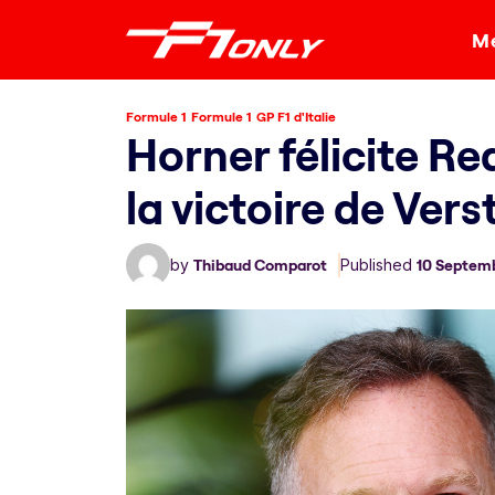
Me
Formule 1
Formule 1
GP F1 d'Italie
Horner félicite Re
la victoire de Ve
by
Thibaud Comparot
Published
10 Septem