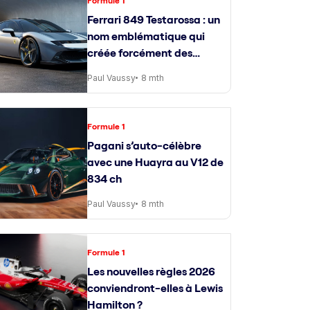
Formule 1
Ferrari 849 Testarossa : un
nom emblématique qui
créée forcément des
attentes
Paul Vaussy
8 mth
Formule 1
Pagani s’auto-célèbre
avec une Huayra au V12 de
834 ch
Paul Vaussy
8 mth
Formule 1
Les nouvelles règles 2026
conviendront-elles à Lewis
Hamilton ?