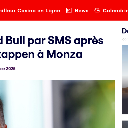
illeur Casino en Ligne
News
Calendri
D
d Bull par SMS après
rstappen à Monza
ber 2025