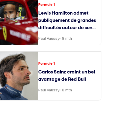
Formule 1
Lewis Hamilton admet
publiquement de grandes
difficultés autour de son
ingénieur de course
Paul Vaussy
8 mth
Formule 1
Carlos Sainz craint un bel
avantage de Red Bull
Paul Vaussy
8 mth