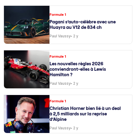
Formule 1
Pagani s’auto-célèbre avec une
Huayra au V12 de 834 ch
Paul Vaussy
2 y
Formule 1
Les nouvelles règles 2026
conviendront-elles à Lewis
Hamilton ?
Paul Vaussy
2 y
Formule 1
Christian Horner bien lié à un deal
à 2,5 milliards sur la reprise
d’Alpine
Paul Vaussy
2 y