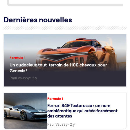
Dernières nouvelles
Formule 1
Un audacieux tout-terrain de 1100 chevaux pour
Genesis !
Paul Vaussy
2 y
Formule 1
Ferrari 849 Testarossa : un nom
emblématique qui créée forcément
des attentes
Paul Vaussy
2 y