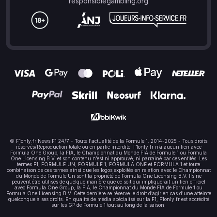
responsiblegambling.org
© F1only.fr News F1 24/7 - Toute l'actualité de la Formule 1. 2014-2025 - Tous droits
réservés/Reproduction totale ou en partie interdite. F1only.fr n’a aucun lien avec
Formula One Group, la FIA, le Championnat du Monde FIA de Formule 1 ou Formula
One Licensing B.V. et son contenu n’est ni approuvé, ni parrainé par ces entités. Les
termes F1, FORMULE UN, FORMULE 1, FORMULA ONE et FORMULA 1 et toute
combinaison de ces termes ainsi que les logos exploités en relation avec le Championnat
du Monde de Formule Un sont la propriété de Formula One Licensing B.V. Ils ne
peuvent être utilisés de quelque manière que ce soit qui impliquerait un lien officiel
avec Formula One Group, la FIA, le Championnat du Monde FIA de Formule 1 ou
Formula One Licensing B.V. Cette dernière se réserve le droit d’agir en cas d’une atteinte
quelconque à ses droits. En qualité de média spécialisé sur la F1, F1only.fr est accrédité
sur les GP de Formule 1 tout au long de la saison.